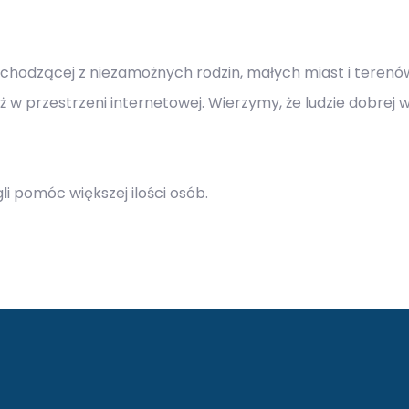
ochodzącej z niezamożnych rodzin, małych miast i terenów 
ż w przestrzeni internetowej. Wierzymy, że ludzie dobrej
 pomóc większej ilości osób.