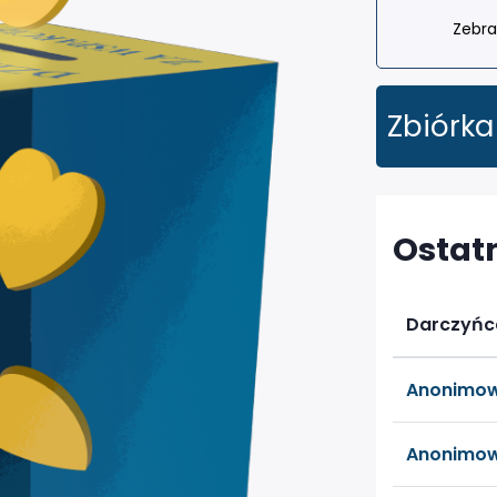
Zebra
Zbiórka
Ostat
Darczyńc
Anonimow
Anonimow