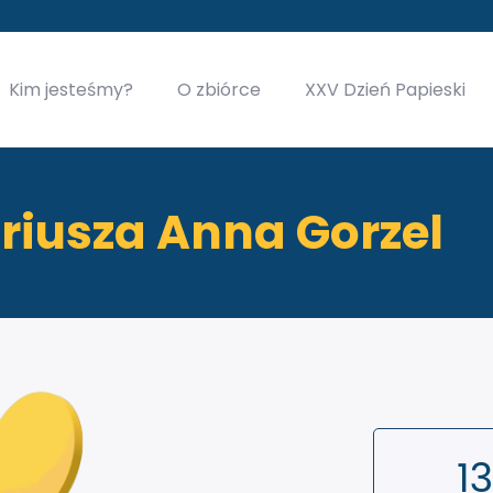
Kim jesteśmy?
O zbiórce
XXV Dzień Papieski
riusza Anna Gorzel
1