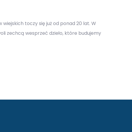
wiejskich toczy się już od ponad 20 lat. W
 woli zechcą wesprzeć dzieło, które budujemy