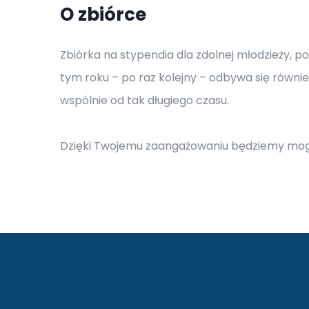
O zbiórce
Zbiórka na stypendia dla zdolnej młodzieży, p
tym roku – po raz kolejny – odbywa się równie
wspólnie od tak długiego czasu.
Dzięki Twojemu zaangażowaniu będziemy mogli