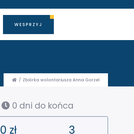
WESPRZYJ
/
Zbiórka wolontariusza Anna Gorzel
0
dni do końca
30
zł
3