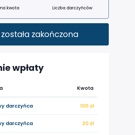
na kwota
Liczba darczyńców
 została zakończona
nie wpłaty
a
Kwota
y darczyńca
100
zł
y darczyńca
20
zł