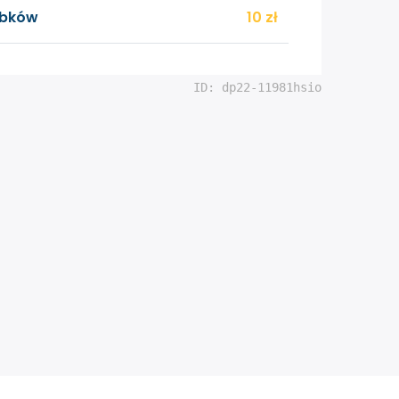
obków
10
zł
ID: dp22-11981hsio