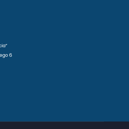
cia”
iego 6