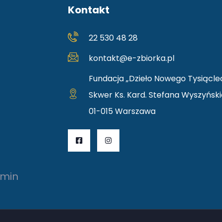
Kontakt
22 530 48 28
kontakt@e-zbiorka.pl
Fundacja „Dzieło Nowego Tysiącle
Skwer Ks. Kard. Stefana Wyszyńsk
01-015 Warszawa
amin